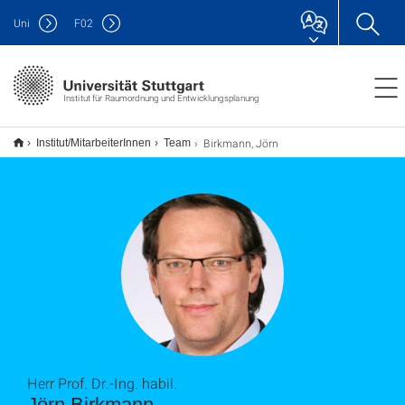
Uni
F
02
Institut für Raumordnung und Entwicklungsplanung
Birkmann, Jörn
Institut/MitarbeiterInnen
Team
Herr Prof. Dr.-Ing. habil.
Jörn Birkmann