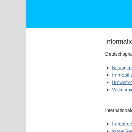
Informat
Deutschspra
Bauingen
Immobilie
Umweltsc
Verkehrs
Internationa
Infrastru
Water Re