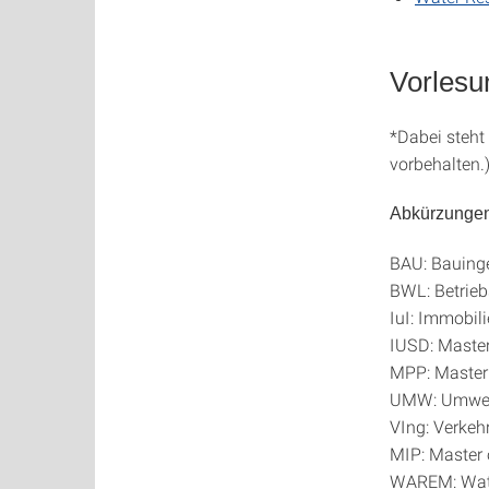
Vorlesu
*Dabei steht
vorbehalten.
Abkürzungen
BAU: Bauing
BWL: Betrieb
IuI: Immobil
IUSD: Master
MPP: Master 
UMW: Umwel
VIng: Verkeh
MIP: Master 
WAREM: Wate