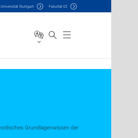
Uni
versität Stuttgart
F
akultät
02
ethodisches Grundlagenwissen der