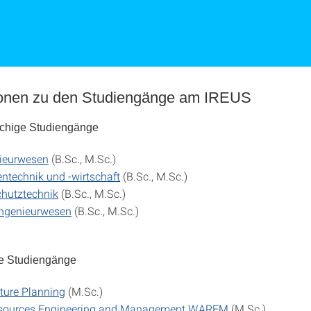
ionen zu den Studiengänge am IREUS
chige Studiengänge
ieurwesen
(B.Sc., M.Sc.)
ntechnik und -wirtschaft
(B.Sc., M.Sc.)
hutztechnik
(B.Sc., M.Sc.)
ingenieurwesen
(B.Sc., M.Sc.)
le Studiengänge
cture Planning
(M.Sc.)
sources Engineering and Management WAREM
(M.Sc.)