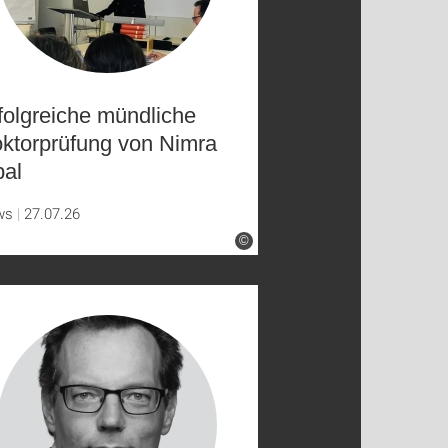
folgreiche mündliche
ktorprüfung von Nimra
bal
ws
27.07.26
©