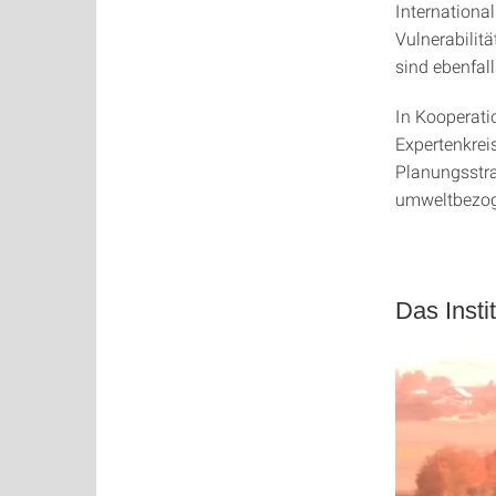
Internationa
Vulnerabili
sind ebenfall
In Kooperati
Expertenkrei
Planungsstra
umweltbezoge
Das Inst