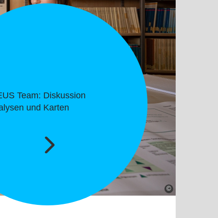
ine-Informationssystem für
dt-regionale
imaanpassung:
ellregion Stuttgart (ISAP)
©