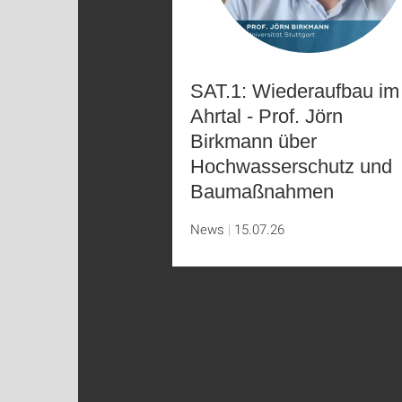
SAT.1: Wiederaufbau im
Ahrtal - Prof. Jörn
Birkmann über
Hochwasserschutz und
Baumaßnahmen
News
15.07.26