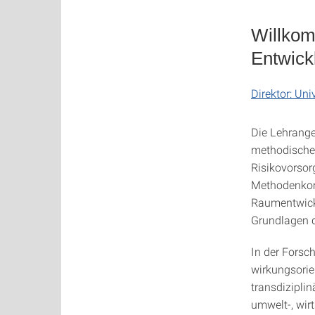
Willkom
Entwick
Direktor: Uni
Die Lehrange
methodische
Risikovorsor
Methodenkom
Raumentwickl
Grundlagen 
In der Forsch
wirkungsorie
transdizipli
umwelt-, wir