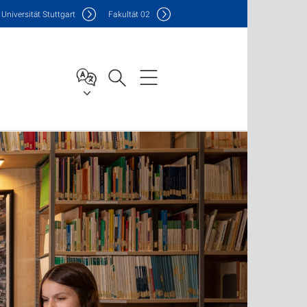
Uni
versität Stuttgart
F
akultät
02