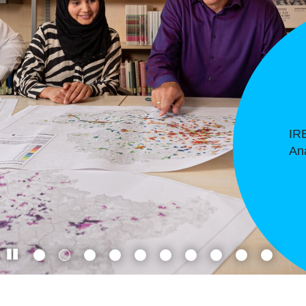
Onl
sta
Kl
Mod