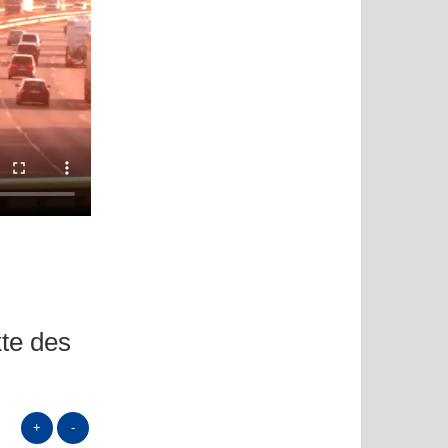
te des
+
-