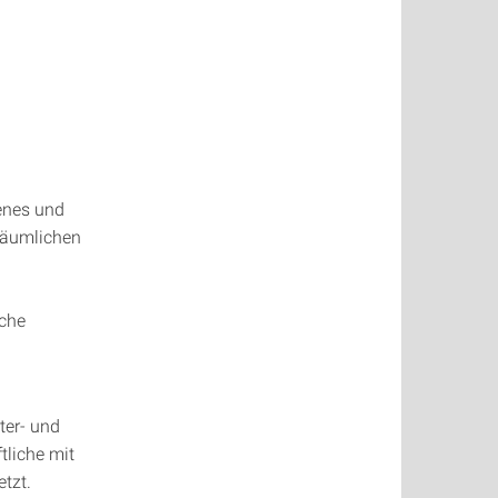
genes und
räumlichen
iche
ter- und
tliche mit
tzt.