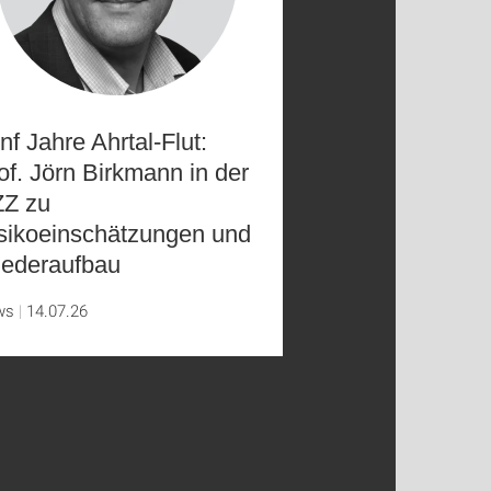
nf Jahre Ahrtal-Flut:
of. Jörn Birkmann in der
Z zu
sikoeinschätzungen und
ederaufbau
ws
14.07.26