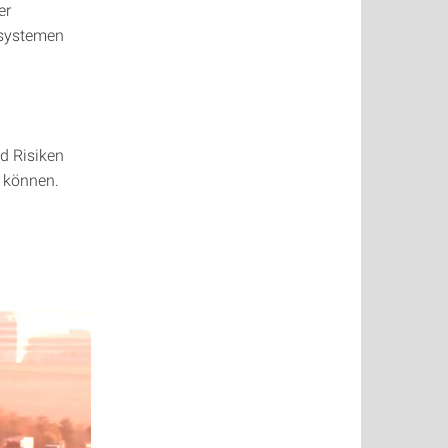
er
ssystemen
d Risiken
 können.