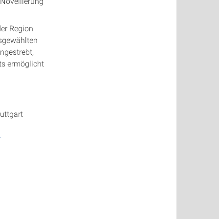
 Novellierung
der Region
usgewählten
ngestrebt,
s ermöglicht
uttgart
r