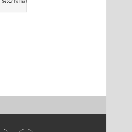
 Geoinformation und Landentwicklung Baden-
www.lgl-bw.de