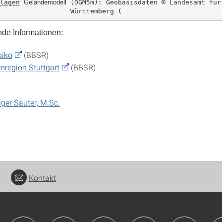
lagen
Geländemodell
 (DGM5m): Geobasisdaten © Landesamt für
 Württemberg (
nde Informationen:
iko
(BBSR)
enregion Stuttgart
(BBSR)
lger Sauter, M.Sc.
Kontakt