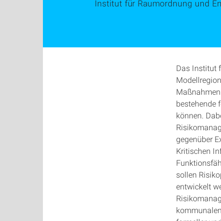
Institut für Raumordnung und E
Das Institut
Modellregion
Maßnahmen de
bestehende f
können. Dabe
Risikomanage
gegenüber Ex
Kritischen In
Funktionsfähi
sollen Risik
entwickelt w
Risikomanage
kommunalen P