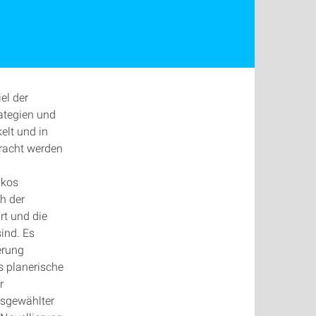
el der
ategien und
elt und in
bracht werden
ikos
h der
rt und die
ind. Es
erung
s planerische
r
usgewählter