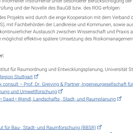
d informeller Instrumente unter besonderer Berücksichtigung der
üfung und der Novelle des BauGB bzw. des ROG erfolgen.
s Projekts wird durch die enge Kooperation mit dem Verband 
VRS), mit Fachbehörden der Landkreise und Kommunen, sowie a
 kontinuierlicher Austausch zwischen Wissenschaft und Praxis a
 möglichst effektive spätere Umsetzung des Risikomanagement
r:
titut für Raumordnung und Entwicklungsplanung, Universität St
egion Stuttgart
k consult – Prof. Dr. Greiving & Partner, Ingenieurgesellschaft fü
ung und Umweltforschung
 • Saad • Wendl, Landschafts-, Stadt- und Raumplanung
ut für Bau-, Stadt- und Raumforschung (BBSR)