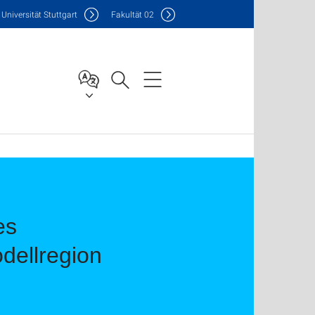
Uni
versität Stuttgart
F
akultät
02
es
dellregion