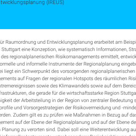
ntwicklungsplanung (IREUS)
 für Raumordnung und Entwicklungsplanung erarbeitet am Beispi
 Stuttgart eine Konzeption, wie systematisch Informationen, Str
s regionalplanerischen Risikomanagements ermittelt, entwick
ormelle und informelle Instrumente der Regionalplanung einge
i liegt ein Schwerpunkt des vorsorgenden regionalplanerischen
ments auf Fragen der regionalen Hotspots des räumlichen Ris
tremereignissen sowie des Klimawandels sowie auf dem Bereic
frastrukturen, die gerade für die wirtschaftsstarke Region Stuttga
gkeit der Arbeitsteilung in der Region von zentraler Bedeutung s
oprofile und Vorsorgestrategien der Risikovermeidung und -mind
erden. Zudem gilt es zu prüfen wie Maßnahmen in Bezug auf da
ment auf der Ebene der Regionalplanung und auf der Ebene de
lanung zu verorten sind. Dabei soll eine Weiterentwicklung a