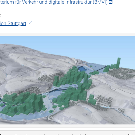
erium für Verkehr und digitale Infrastruktur (BMVI)
:
on Stuttgart