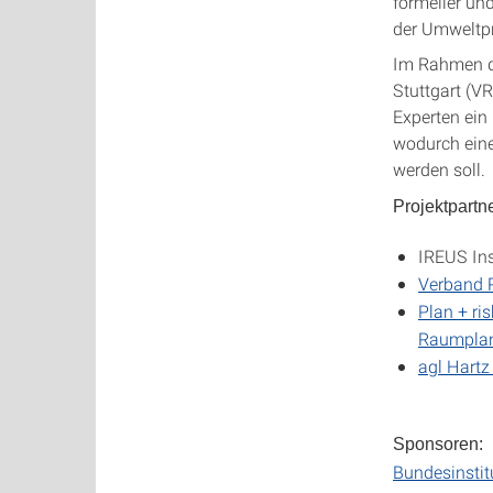
formeller un
der Umweltpr
Im Rahmen de
Stuttgart (
Experten ein
wodurch eine
werden soll.
Projektpartne
IREUS Ins
Verband R
Plan + ris
Raumplan
agl Hartz
Sponsoren:
Bundesinstit