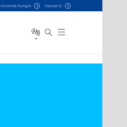
Uni
versität Stuttgart
F
akultät
02