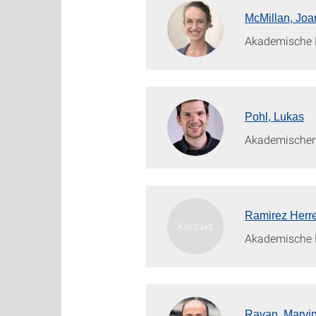
McMillan, Jo
Akademische M
Pohl, Lukas
Akademischer 
Ramirez Herre
Akademische M
Ravan, Marvi